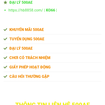
ĐẠI LÝ 500AE
https://hb8858.com/
|
KO66
|
KHUYẾN MÃI 500AE
TUYỂN DỤNG 500AE
ĐẠI LÝ 500AE
CHƠI CÓ TRÁCH NHIỆM
GIẤY PHÉP HOẠT ĐỘNG
CÂU HỎI THƯỜNG GẶP
THÔNG TIN LIÊN HỆ 500AE