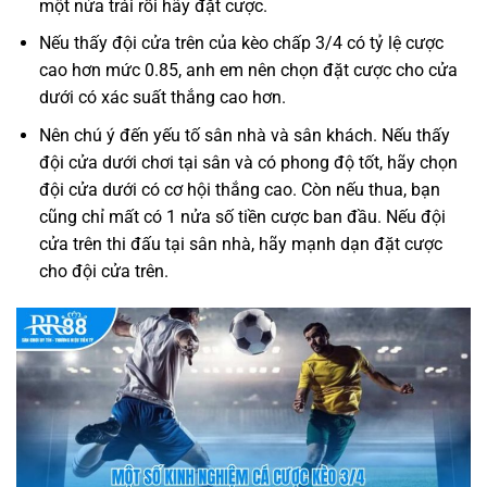
một nửa trái rồi hãy đặt cược.
Nếu thấy đội cửa trên của kèo chấp 3/4 có tỷ lệ cược
cao hơn mức 0.85, anh em nên chọn đặt cược cho cửa
dưới có xác suất thắng cao hơn.
Nên chú ý đến yếu tố sân nhà và sân khách. Nếu thấy
đội cửa dưới chơi tại sân và có phong độ tốt, hãy chọn
đội cửa dưới có cơ hội thắng cao. Còn nếu thua, bạn
cũng chỉ mất có 1 nửa số tiền cược ban đầu. Nếu đội
cửa trên thi đấu tại sân nhà, hãy mạnh dạn đặt cược
cho đội cửa trên.