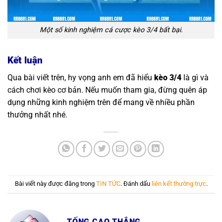
Một số kinh nghiệm cá cược kèo 3/4 bất bại.
Kết luận
Qua bài viết trên, hy vọng anh em đã hiểu
kèo 3/4
là gì và
cách chơi kèo cơ bản. Nếu muốn tham gia, đừng quên áp
dụng những kinh nghiệm trên để mang về nhiều phần
thưởng nhất nhé.
Bài viết này được đăng trong
TIN TỨC
. Đánh dấu
liên kết thường trực
.
TỐNG CAO THẮNG