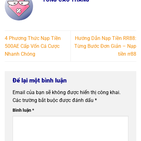
4 Phương Thức Nạp Tiền
Hướng Dẫn Nạp Tiền RR88:
500AE Cấp Vốn Cá Cược
Từng Bước Đơn Giản – Nạp
Nhanh Chóng
tiền rr88
Để lại một bình luận
Email của bạn sẽ không được hiển thị công khai.
Các trường bắt buộc được đánh dấu
*
Bình luận
*