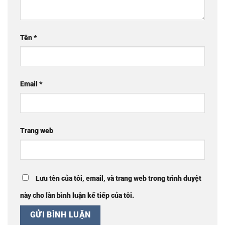
Tên
*
Email
*
Trang web
Lưu tên của tôi, email, và trang web trong trình duyệt
này cho lần bình luận kế tiếp của tôi.