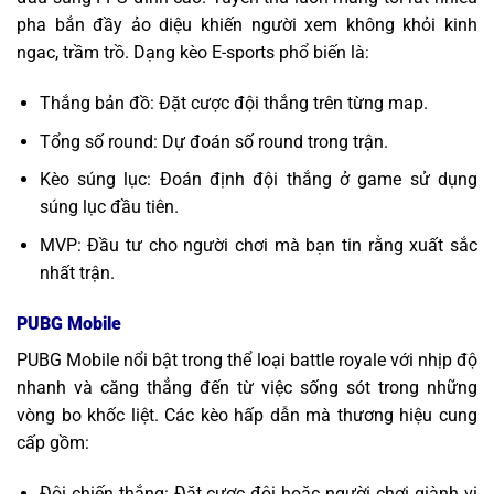
pha bắn đầy ảo diệu khiến người xem không khỏi kinh
ngac, trầm trồ. Dạng kèo E-sports phổ biến là:
Thắng bản đồ: Đặt cược đội thắng trên từng map.
Tổng số round: Dự đoán số round trong trận.
Kèo súng lục: Đoán định đội thắng ở game sử dụng
súng lục đầu tiên.
MVP: Đầu tư cho người chơi mà bạn tin rằng xuất sắc
nhất trận.
PUBG Mobile
PUBG Mobile nổi bật trong thể loại battle royale với nhịp độ
nhanh và căng thẳng đến từ việc sống sót trong những
vòng bo khốc liệt. Các kèo hấp dẫn mà thương hiệu cung
cấp gồm:
Đội chiến thắng: Đặt cược đội hoặc người chơi giành vị