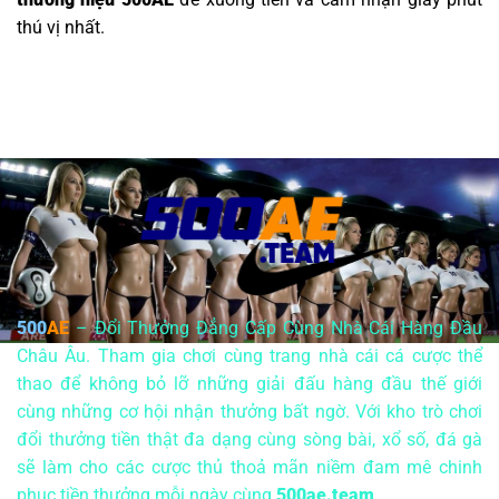
thú vị nhất.
5
0
0
A
E
– Đổi Thưởng Đẳng Cấp Cùng Nhà Cái Hàng Đầu
Châu Âu. Tham gia chơi cùng trang nhà cái cá cược thể
thao để không bỏ lỡ những giải đấu hàng đầu thế giới
cùng những cơ hội nhận thưởng bất ngờ. Với kho trò chơi
đổi thưởng tiền thật đa dạng cùng sòng bài, xổ số, đá gà
sẽ làm cho các cược thủ thoả mãn niềm đam mê chinh
phục tiền thưởng mỗi ngày cùng
500ae.team