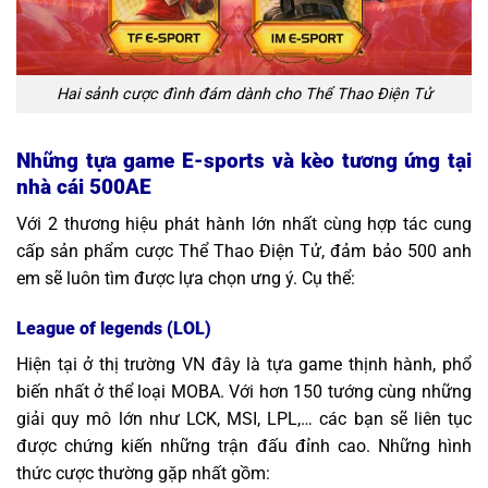
Hai sảnh cược đình đám dành cho Thể Thao Điện Tử
Những tựa game E-sports và kèo tương ứng tại
nhà cái 500AE
Với 2 thương hiệu phát hành lớn nhất cùng hợp tác cung
cấp sản phẩm cược Thể Thao Điện Tử, đảm bảo 500 anh
em sẽ luôn tìm được lựa chọn ưng ý. Cụ thể:
League of legends (LOL)
Hiện tại ở thị trường VN đây là tựa game thịnh hành, phổ
biến nhất ở thể loại MOBA. Với hơn 150 tướng cùng những
giải quy mô lớn như LCK, MSI, LPL,… các bạn sẽ liên tục
được chứng kiến những trận đấu đỉnh cao. Những hình
thức cược thường gặp nhất gồm: