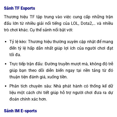
Sảnh TF Esports
Thương hiệu TF tập trung vào việc cung cấp những trận
đấu lớn từ nhiều giải nổi tiếng của LOL, Dota2,… và nhiều
trò chơi khác. Cụ thể sảnh nổi bật với:
Tỷ lệ kèo: Thương hiệu thường xuyên cập nhật để mang
đến tỷ lệ hấp dẫn nhất giúp lợi ích của người chơi đạt
tối đa.
Trực tiếp trận đấu: Đường truyền mượt mà, không độ trễ
giúp bạn theo dõi diễn biến ngay tại nền tảng từ đó
thuận tiện đánh giá, xuống tiền.
Phân tích chuyên sâu: Nhà phát hành có thống kế dữ
liệu một cách chi tiết giúp hỗ trợ người chơi đưa ra dự
đoán chính xác hơn.
Sảnh IM E-sports