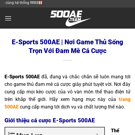
ệ thống RR88
Bỏ
qua
nội
dung
E-Sports 500AE | Nơi Game Thủ Sống
Trọn Với Đam Mê Cá Cược
E-Sports
500AE
đã, đang và chắc chắn sẽ luôn mang tới
cho game thủ đam mê cá cược giây phút tuyệt vời. Nơi đây
cung cấp mọi kèo cược của vô vàn môn thể thao điện tử
trên khắp thế giới. Hãy xem hạng mục này của
trang
500AE
cung cấp mang tới dịch vụ và chất lượng thế nào.
Giới thiệu cá cược E-Sports 500AE
Thể