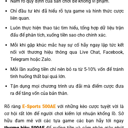
Nắm rõ quy định của sân chơi để không vi phạm.
Chỉ đầu tư khi đã hiểu rõ tựa game và hình thức cược
liên quan.
Luôn thực hiện thao tác tìm hiểu, tổng hợp dữ liệu trận
đấu để phân tích, xuống tiền sao cho chính xác.
Mỗi khi gặp khúc mắc hay sự cố hãy ngay lập tức kết
nối với thương hiệu thông qua Live Chat, Facebook,
Telegram hoặc Zalo.
Mỗi lần xuống tiền chỉ nên bỏ ra từ 5-10% vốn để tránh
tình huống thất bại quá lớn.
Tận dụng mọi chương trình ưu đãi mà điểm cược đưa
ra để tăng vốn của bản thân.
Rõ ràng
E-Sports 500AE
với những kèo cược tuyệt vời là
cơ hội rất lớn để người chơi kiếm lợi nhuận khổng lồ. Sở
hữu đam mê với các tựa game các bạn hãy tới ngay
thương hiệu 500AE
để xuống tiền và cảm nhận giây phút