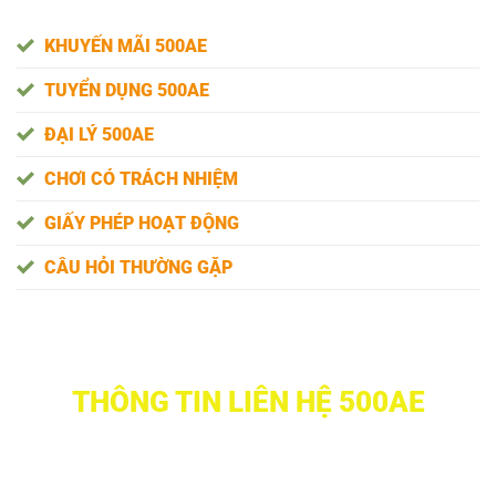
KHUYẾN MÃI 500AE
TUYỂN DỤNG 500AE
ĐẠI LÝ 500AE
CHƠI CÓ TRÁCH NHIỆM
GIẤY PHÉP HOẠT ĐỘNG
CÂU HỎI THƯỜNG GẶP
THÔNG TIN LIÊN HỆ 500AE
Website:
https://500ae.team/
Địa chỉ:
123 Tôn Đản,
Phường 14, Quận 4, Hồ Chí Minh, Việt Nam
Số điện thoại:
0962648153
CEO TỐNG CAO THẮNG
SITE MAP