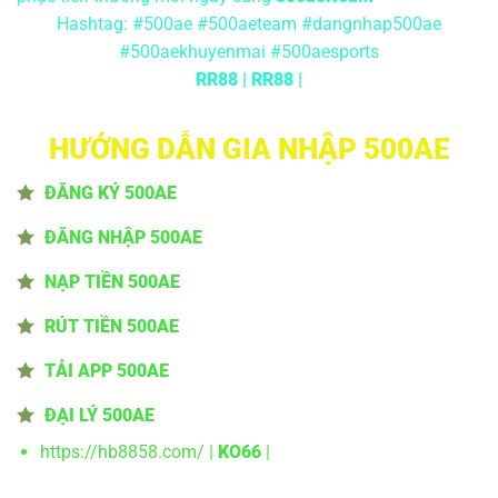
Hashtag:
#500ae #500aeteam #dangnhap500ae
#500aekhuyenmai #500aesports
RR88
|
RR88
|
HƯỚNG DẪN GIA NHẬP 500AE
ĐĂNG KÝ 500AE
ĐĂNG NHẬP 500AE
NẠP TIỀN 500AE
RÚT TIỀN 500AE
TẢI APP 500AE
ĐẠI LÝ 500AE
https://hb8858.com/
|
KO66
|